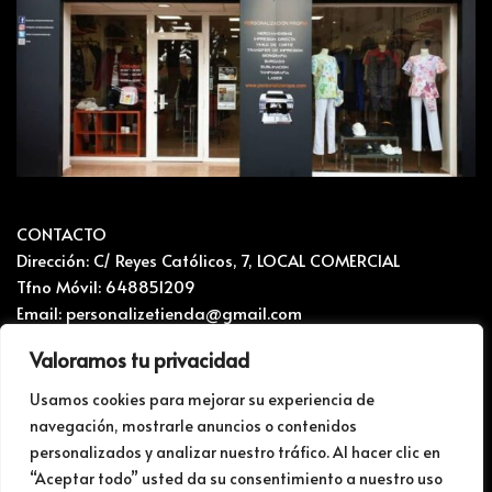
CONTACTO
Dirección: C/ Reyes Católicos, 7, LOCAL COMERCIAL
Tfno Móvil: 648851209
Email: personalizetienda@gmail.com
Valoramos tu privacidad
CONTACTO Y RECLAMACIONES
Mapa del sitio
Usamos cookies para mejorar su experiencia de
navegación, mostrarle anuncios o contenidos
Politica de privacidad i Cookies
personalizados y analizar nuestro tráfico. Al hacer clic en
BLOG
“Aceptar todo” usted da su consentimiento a nuestro uso