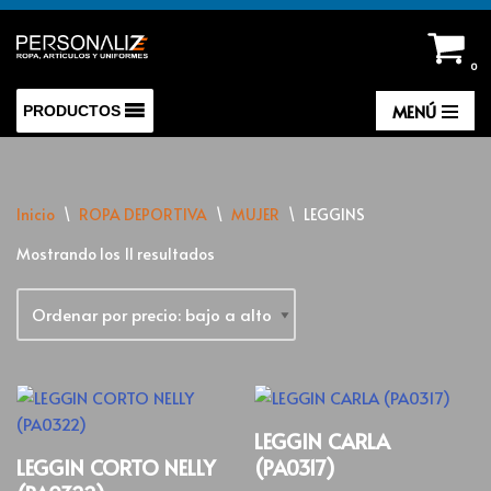
Saltar
0
al
contenido
MENÚ
PRODUCTOS
Inicio
\
ROPA DEPORTIVA
\
MUJER
\
LEGGINS
Mostrando los 11 resultados
LEGGIN CARLA
LEGGIN CORTO NELLY
(PA0317)