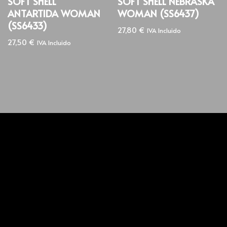
SOFT SHELL
SOFT SHELL NEBRASKA
ANTARTIDA WOMAN
WOMAN (SS6437)
(SS6433)
27,80
€
IVA Incluido
27,50
€
IVA Incluido