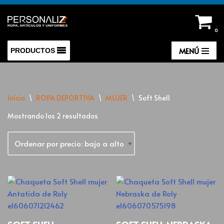
Saltar
0
al
contenido
MENÚ
PRODUCTOS
Inicio
\
ROPA DEPORTIVA
\
MUJER
\
Soft Shell
Mostrando los 2 resultados