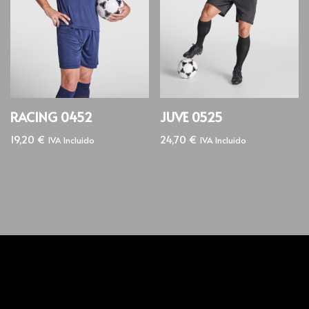
RACING 0452
JUVE 0525
19,20
€
24,70
€
IVA Incluido
IVA Incluido