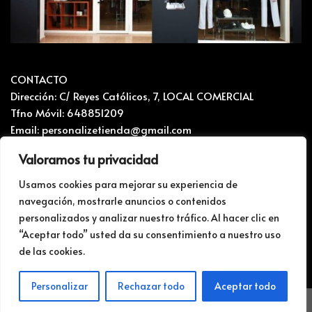
CONTACTO
Dirección: C/ Reyes Católicos, 7, LOCAL COMERCIAL
Tfno Móvil: 648851209
Email: personalizetienda@gmail.com
Valoramos tu privacidad
CONTACTO Y RECLAMACIONES
Mapa del sitio
Usamos cookies para mejorar su experiencia de
navegación, mostrarle anuncios o contenidos
Politica de privacidad i Cookies
personalizados y analizar nuestro tráfico. Al hacer clic en
BLOG
“Aceptar todo” usted da su consentimiento a nuestro uso
de las cookies.
Web para impresiones y personalización
1
TIENDA
Personalizar
Rechazar todo
Aceptar todo
Neve
| Funciona gracias a
WordPress