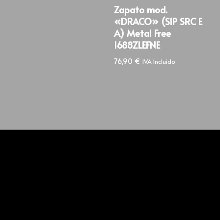
Zapato mod.
«DRACO» (S1P SRC E
A) Metal Free
1688ZLEFNE
76,90
€
IVA Incluido