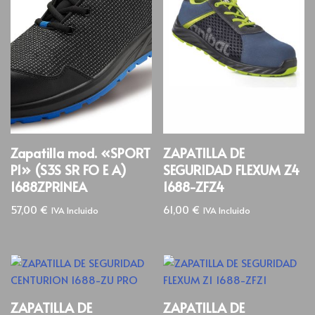
Zapatilla mod. «SPORT
ZAPATILLA DE
P1» (S3S SR FO E A)
SEGURIDAD FLEXUM Z4
1688ZPR1NEA
1688-ZFZ4
57,00
€
61,00
€
IVA Incluido
IVA Incluido
ZAPATILLA DE
ZAPATILLA DE