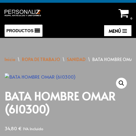
Saltar
0
al
contenido
MENÚ
PRODUCTOS
Inicio
\
ROPA DE TRABAJO
\
SANIDAD
\
BATA HOMBRE OMAR 
BATA HOMBRE OMAR
(610300)
34,80
€
IVA Incluido