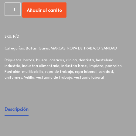
Añadir al carrito
SKU:
N/D
Categorías:
Batas
,
Garys
,
MARCAS
,
ROPA DE TRABAJO
,
SANIDAD
Etiquetas:
batas
,
blusas
,
casacas
,
clinica
,
dentista
,
hosteleria
,
industria
,
industria alimentaria
,
industria base
,
limpieza
,
pantalon
,
Pantalón-multibolsillo
,
ropa de trabajo
,
ropa laboral
,
sanidad
,
uniformes
,
Velilla
,
vestuario de trabajo
,
vestuario laboral
Descripción