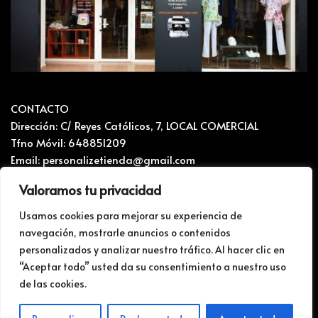
CONTACTO
Dirección: C/ Reyes Católicos, 7, LOCAL COMERCIAL
Tfno Móvil: 648851209
Email: personalizetienda@gmail.com
Valoramos tu privacidad
CONTACTO Y RECLAMACIONES
Mapa del sitio
Usamos cookies para mejorar su experiencia de
navegación, mostrarle anuncios o contenidos
Politica de privacidad i Cookies
personalizados y analizar nuestro tráfico. Al hacer clic en
BLOG
“Aceptar todo” usted da su consentimiento a nuestro uso
de las cookies.
Web para impresiones y personalización
1
Hola, ¿Necesitas ayuda?
TIENDA