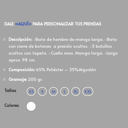
DALE
«AQUÍ»
PARA PERSONALIZAR TUS PRENDAS
Descripción:
-Bata de hombre de manga larga. -Bata
con cierre de botones a presión ocultos. -3 bolsillos
ocultos con tapeta. -Cuello mao. Manga larga. -Largo
aprox. 98 cm.
Composición:
65% Poliéster – 35%Algodón
Gramaje:
200 gr.
Tallas
XS
S
M
L
XL
XXL
Colores