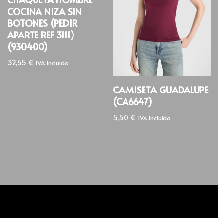
COCINA NIZA SIN
BOTONES (PEDIR
APARTE REF 3111)
(930400)
32,65
€
IVA Incluido
CAMISETA GUADALUPE
(CA6647)
5,50
€
IVA Incluido