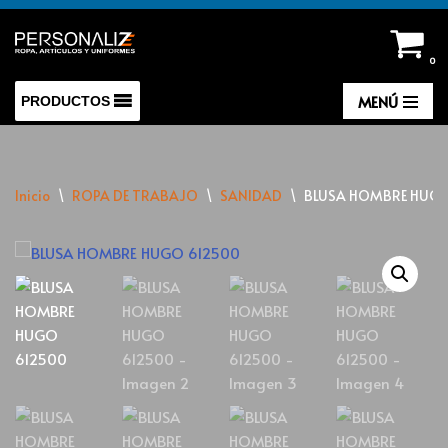
Saltar
0
al
contenido
MENÚ
PRODUCTOS
Inicio
\
ROPA DE TRABAJO
\
SANIDAD
\
BLUSA HOMBRE HUGO