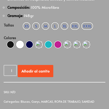
Composición:
100% Microfibra
Gramaje:
148gr
Tallas
XS
S
M
L
XL
XXL
XXXL
Colores
Añadir al carrito
SKU:
N/D
Categorías:
Blusas
,
Garys
,
MARCAS
,
ROPA DE TRABAJO
,
SANIDAD