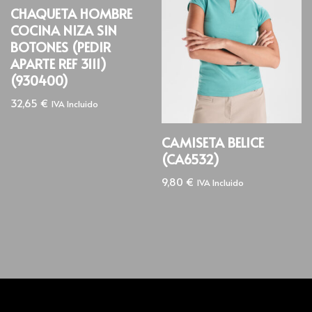
CHAQUETA HOMBRE
COCINA NIZA SIN
BOTONES (PEDIR
APARTE REF 3111)
(930400)
32,65
€
IVA Incluido
CAMISETA BELICE
(CA6532)
9,80
€
IVA Incluido