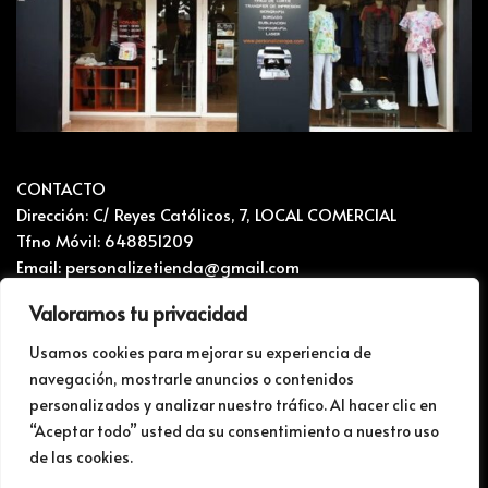
CONTACTO
Dirección: C/ Reyes Católicos, 7, LOCAL COMERCIAL
Tfno Móvil: 648851209
Email: personalizetienda@gmail.com
Valoramos tu privacidad
CONTACTO Y RECLAMACIONES
Mapa del sitio
Usamos cookies para mejorar su experiencia de
navegación, mostrarle anuncios o contenidos
Politica de privacidad i Cookies
personalizados y analizar nuestro tráfico. Al hacer clic en
BLOG
“Aceptar todo” usted da su consentimiento a nuestro uso
de las cookies.
Web para impresiones y personalización
1