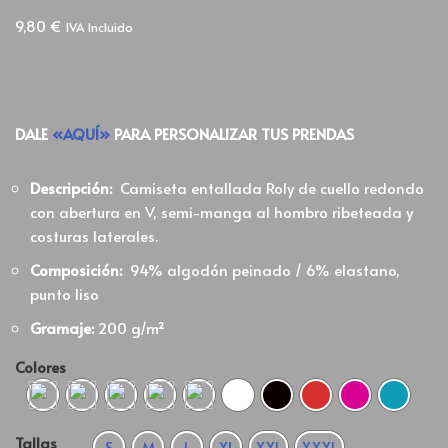
9,80
€
IVA Incluido
DALE
«AQUÍ»
PARA PERSONALIZAR TUS PRENDAS
Descripción:
Camiseta entallada Roly de cuello redondo
con abertura en V, semi-manga al hombro ribeteada y
costuras laterales.
Composición:
94% algodón peinado / 6% elastano,
punto liso
Gramaje:
200 g/m²
Colores
Tallas
S
M
L
XL
XXL
XXXL