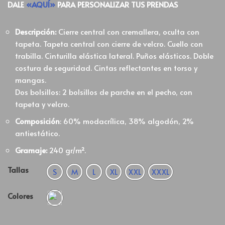
DALE
«AQUÍ»
PARA PERSONALIZAR TUS PRENDAS
Descripción:
Cierre central con cremallera, oculta con
tapeta. Tapeta central con cierre de velcro. Cuello con
trabilla. Cinturilla elástica lateral. Puños elásticos. Doble
costura de seguridad. Cintas reflectantes en torso y
mangas.
Dos bolsillos: 2 bolsillos de parche en el pecho, con
tapeta y velcro.
Composición
: 60% modacrílica, 38% algodón, 2%
antiestático.
Gramaje:
240 gr/m².
Tallas
S
M
L
XL
XXL
XXXL
Colores