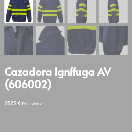
Cazadora Ignífuga AV
(606002)
83,85
€
IVA Incluido