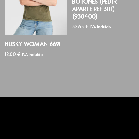
BOTONES (PEDIR
APARTE REF 3111)
(930400)
32,65
€
IVA Incluido
HUSKY WOMAN 6691
12,00
€
IVA Incluido