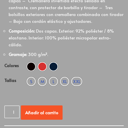
capas – Cremallera invertida efecto sellado en
contraste, con protector de barbilla y tirador – Tres
bolsillos exteriores con cremallera combinada con tirador
– Bajo con cordón elástico y ajustadores.
Composición:
Dos capas. Exterior: 92% poliéster / 8%
elastano. Interior: 100% poliéster micropolar extra-
cálido.
Gramaje:
300 g/m².
Colores
Tallas
S
M
L
XL
XXL
Añadir al carrito