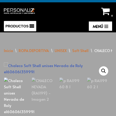
Saltar
0
al
contenido
MENÚ
PRODUCTOS
Inicio
\
ROPA DEPORTIVA
\
UNISEX
\
Soft Shell
\
CHALECO NE