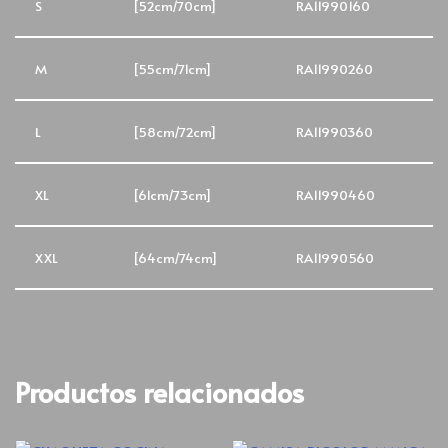
S
[52cm/70cm]
RA11990160
M
[55cm/71cm]
RA11990260
L
[58cm/72cm]
RA11990360
XL
[61cm/73cm]
RA11990460
XXL
[64cm/74cm]
RA11990560
Productos relacionados