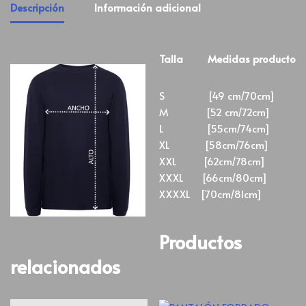
Descripción
Información adicional
Talla Medidas producto
S [49 cm/70cm]
M [52 cm/72cm]
L [55cm/74cm]
XL [58cm/76cm]
XXL [62cm/78cm]
XXXL [66cm/80cm]
XXXXL [70cm/81cm]
Productos
relacionados