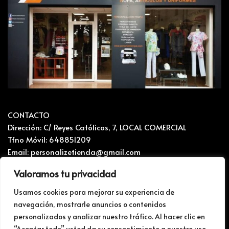
CONTACTO
Dirección: C/ Reyes Católicos, 7, LOCAL COMERCIAL
Tfno Móvil: 648851209
Email: personalizetienda@gmail.com
Valoramos tu privacidad
CONTACTO Y RECLAMACIONES
Mapa del sitio
Usamos cookies para mejorar su experiencia de
navegación, mostrarle anuncios o contenidos
Politica de privacidad i Cookies
personalizados y analizar nuestro tráfico. Al hacer clic en
BLOG
“Aceptar todo” usted da su consentimiento a nuestro uso