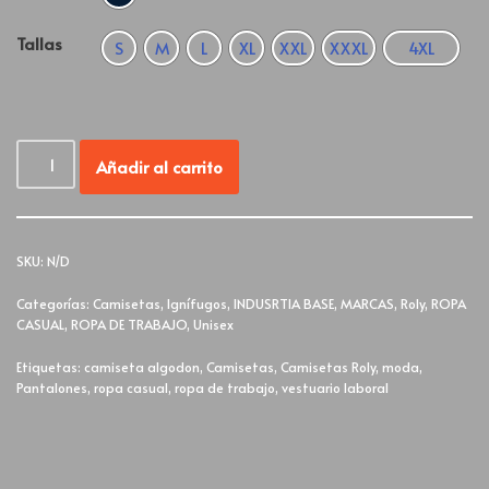
Tallas
S
M
L
XL
XXL
XXXL
4XL
Añadir al carrito
SKU:
N/D
Categorías:
Camisetas
,
Ignífugos
,
INDUSRTIA BASE
,
MARCAS
,
Roly
,
ROPA
CASUAL
,
ROPA DE TRABAJO
,
Unisex
Etiquetas:
camiseta algodon
,
Camisetas
,
Camisetas Roly
,
moda
,
Pantalones
,
ropa casual
,
ropa de trabajo
,
vestuario laboral