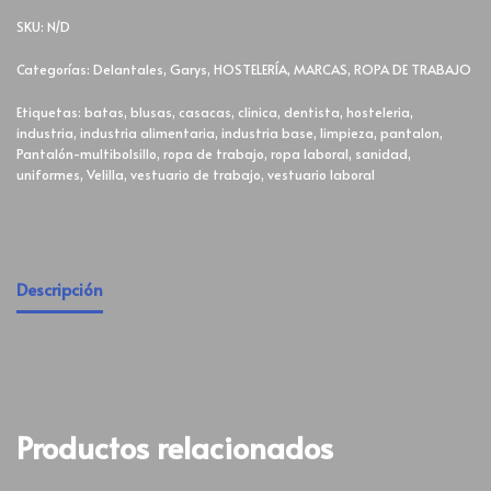
SKU:
N/D
Categorías:
Delantales
,
Garys
,
HOSTELERÍA
,
MARCAS
,
ROPA DE TRABAJO
Etiquetas:
batas
,
blusas
,
casacas
,
clinica
,
dentista
,
hosteleria
,
industria
,
industria alimentaria
,
industria base
,
limpieza
,
pantalon
,
Pantalón-multibolsillo
,
ropa de trabajo
,
ropa laboral
,
sanidad
,
uniformes
,
Velilla
,
vestuario de trabajo
,
vestuario laboral
Descripción
Productos relacionados