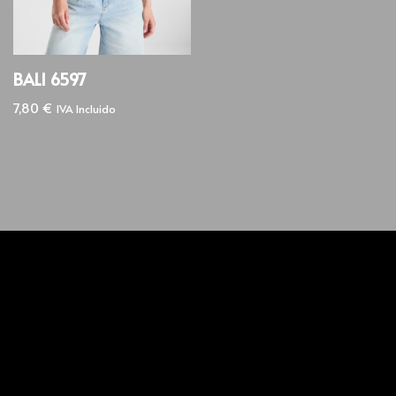
BALI 6597
7,80
€
IVA Incluido