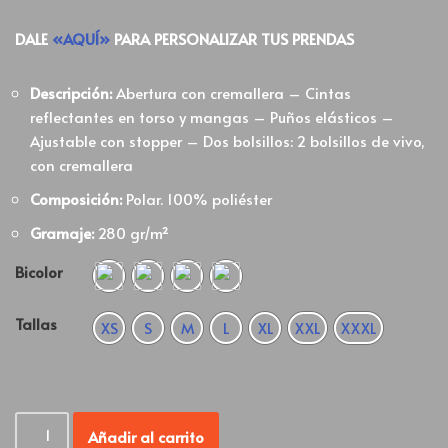
DALE
«AQUÍ»
PARA PERSONALIZAR TUS PRENDAS
Descripción:
Abertura con cremallera – Cintas
reflectantes en torso y mangas – Puños elásticos –
Ajustable con stopper – Dos bolsillos: 2 bolsillos de vivo,
con cremallera
Composición:
Polar. 100% poliéster
Gramaje:
280 gr/m²
Bicolor
Tallas
XS
S
M
L
XL
XXL
XXXL
Añadir al carrito