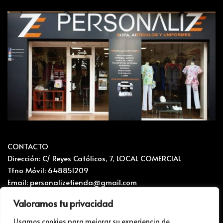
CONTACTO
Dirección: C/ Reyes Católicos, 7, LOCAL COMERCIAL
Tfno Móvil: 648851209
Email: personalizetienda@gmail.com
Valoramos tu privacidad
CONTACTO Y RECLAMACIONES
Mapa del sitio
Usamos cookies para mejorar su experiencia de