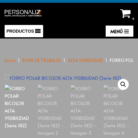
Saltar
0
al
contenido
MENÚ
PRODUCTOS
Inicio
\
ROPA DE TRABAJO
\
ALTA VISIBILIDAD
\
FORRO POLAR 