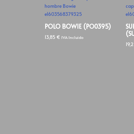
POLO BOWIE (PO0395)
SU
(S
13,85
€
IVA Incluido
19,