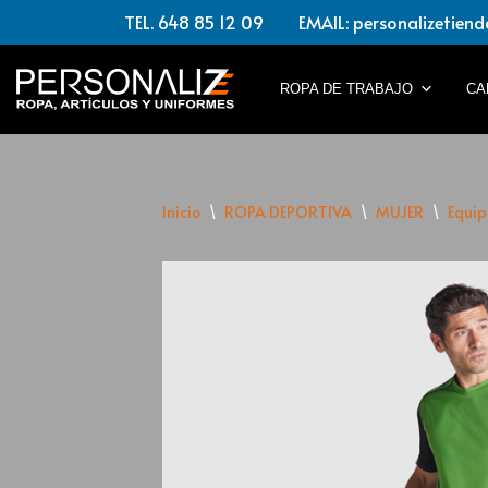
TEL. 648 85 12 09 EMAIL: personalizetiend
Saltar
al
ROPA DE TRABAJO
CA
contenido
Inicio
\
ROPA DEPORTIVA
\
MUJER
\
Equip