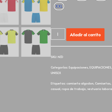
XXL
Añadir al carrito
SKU:
N/D
Categorías:
Equipaciones
,
EQUIPACIONES
UNISEX
Etiquetas:
camiseta algodon
,
Camisetas
casual
,
ropa de trabajo
,
vestuario labora