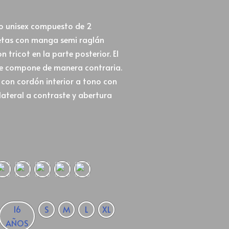
o unisex compuesto de 2
etas con manga semi raglán
tricot en la parte posterior. El
se compone de manera contraria.
a con cordón interior a tono con
ateral a contraste y abertura
16
S
M
L
XL
AÑOS