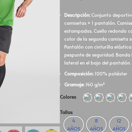
Descripción:
Conjunto deportiv
camisetas + 1 pantalón. Camis
estampadas. Cuello redondo con 
color de la segunda camiseta 
Pantalón con cinturilla elástic
pespunte de seguridad. Banda l
lateral en el bajo del pantalón.
Composición:
100% poliéster
Gramaje:
140 g/m²
Colores
Tallas
4
8
12
AÑOS
AÑOS
AÑOS