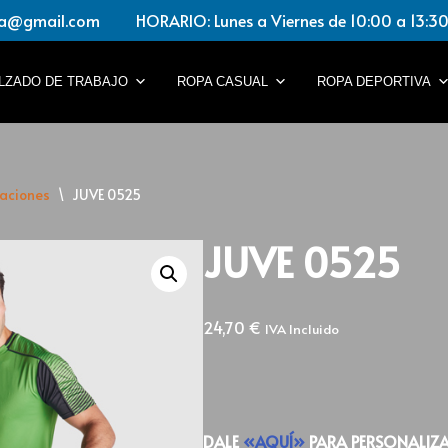
a@gmail.com HORARIO: Lunes a Viernes de 10:00 a 13:30 
LZADO DE TRABAJO
ROPA CASUAL
ROPA DEPORTIVA
aciones
\
JUVE 0525
JUVE 0525
24,70
€
IVA Incluido
DALE
«AQUÍ»
PARA PERSONALIZA