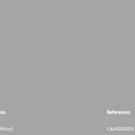
das
Referencia
/69cm]
CA650201231