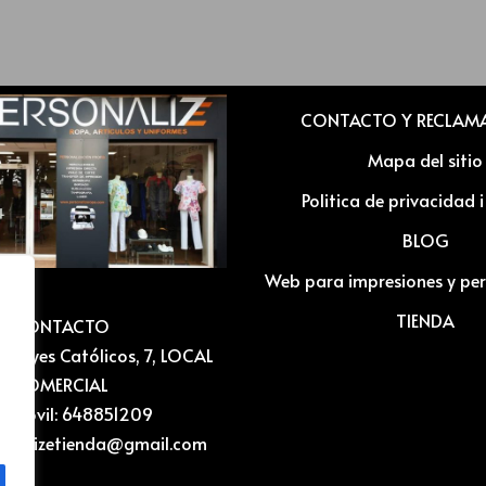
CONTACTO Y RECLAM
Mapa del sitio
Politica de privacidad 
BLOG
Web para impresiones y per
TIENDA
CONTACTO
C/ Reyes Católicos, 7, LOCAL
COMERCIAL
o Móvil: 648851209
rsonalizetienda@gmail.com