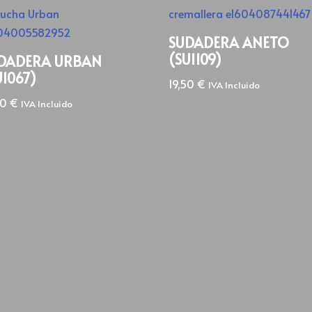
SUDADERA ANETO
(SU1109)
DADERA URBAN
U1067)
19,50
€
IVA Incluido
20
€
IVA Incluido