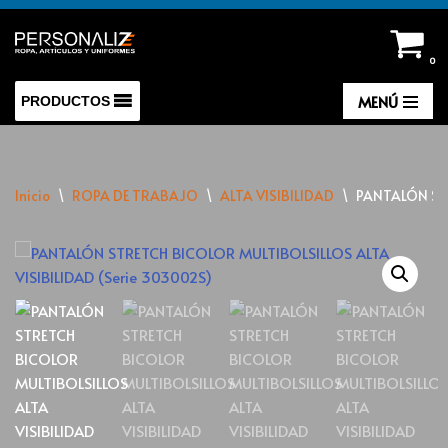
Saltar
0
al
contenido
MENÚ
PRODUCTOS
Inicio
\
ROPA DE TRABAJO
\
ALTA VISIBILIDAD
\
PANTALÓN STR