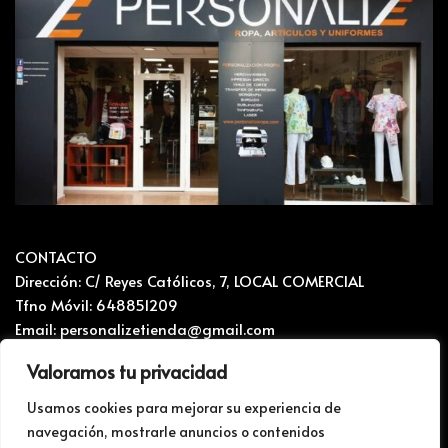
CONTACTO
Dirección: C/ Reyes Católicos, 7, LOCAL COMERCIAL
Tfno Móvil: 648851209
Email: personalizetienda@gmail.com
Valoramos tu privacidad
CONTACTO Y RECLAMACIONES
Mapa del sitio
Usamos cookies para mejorar su experiencia de
navegación, mostrarle anuncios o contenidos
Politica de privacidad i Cookies