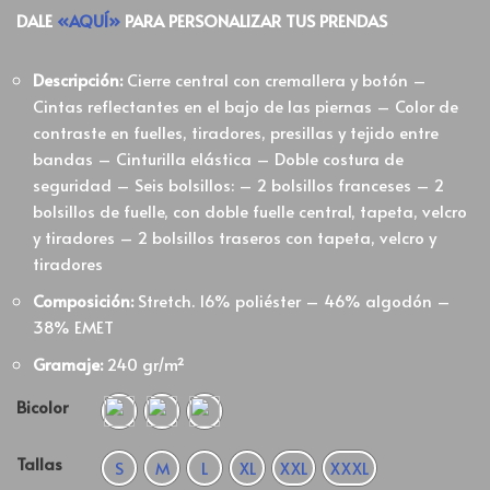
DALE
«AQUÍ»
PARA PERSONALIZAR TUS PRENDAS
Descripción:
Cierre central con cremallera y botón –
Cintas reflectantes en el bajo de las piernas – Color de
contraste en fuelles, tiradores, presillas y tejido entre
bandas – Cinturilla elástica – Doble costura de
seguridad – Seis bolsillos: – 2 bolsillos franceses – 2
bolsillos de fuelle, con doble fuelle central, tapeta, velcro
y tiradores – 2 bolsillos traseros con tapeta, velcro y
tiradores
Composición:
Stretch. 16% poliéster – 46% algodón –
38% EMET
Gramaje:
240 gr/m²
Bicolor
Tallas
S
M
L
XL
XXL
XXXL