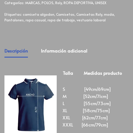
Categorías:
MARCAS
,
POLOS
,
Roly
,
ROPA DEPORTIVA
,
UNISEX
Etiquetas:
camiseta algodon
,
Camisetas
,
Camisetas Roly
,
moda
,
Pantalones
,
ropa casual
,
ropa de trabajo
,
vestuario laboral
Descripción
Información adicional
Talla Medidas producto
S [49cm/69cm]
M [52cm/71cm]
L [55cm/73cm]
XL [58cm/75cm]
XXL [62cm/77cm]
XXXL [66cm/79cm]