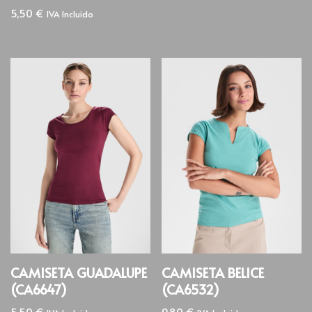
5,50
€
IVA Incluido
CAMISETA GUADALUPE
CAMISETA BELICE
(CA6647)
(CA6532)
5,50
€
9,80
€