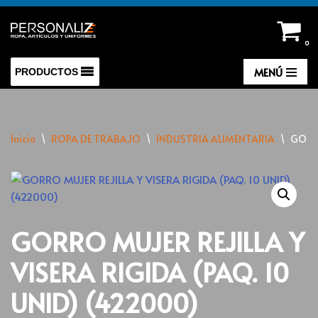
Saltar
0
al
contenido
MENÚ
PRODUCTOS
Inicio
\
ROPA DE TRABAJO
\
INDUSTRIA ALIMENTARIA
\
GORRO
GORRO MUJER REJILLA Y
VISERA RIGIDA (PAQ. 10
UNID) (422000)