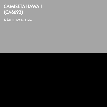
CAMISETA HAWAII
(CA6692)
4,40
€
IVA Incluido