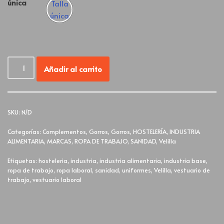
única
Talla
única
Añadir al carrito
SKU:
N/D
Categorías:
Complementos
,
Gorros
,
Gorros
,
HOSTELERÍA
,
INDUSTRIA
ALIMENTARIA
,
MARCAS
,
ROPA DE TRABAJO
,
SANIDAD
,
Velilla
Etiquetas:
hosteleria
,
industria
,
industria alimentaria
,
industria base
,
ropa de trabajo
,
ropa laboral
,
sanidad
,
uniformes
,
Velilla
,
vestuario de
trabajo
,
vestuario laboral